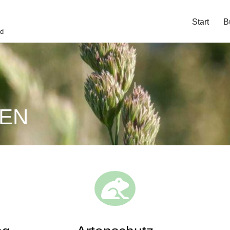
Start
B
nd
EN