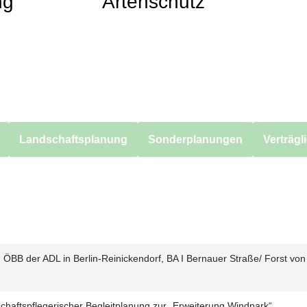
ng
Artenschutz
Landschaftsplanung
Sonderplanungen
Verträgl
d ÖBB der ADL in Berlin-Reinickendorf, BA I Bernauer Straße/ Forst von
schaftspflegerischer Begleitplanung zur „Erweiterung Windpark“