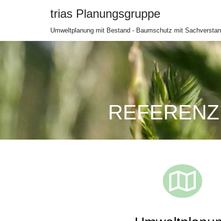
trias Planungsgruppe
Zum
Umweltplanung mit Bestand - Baumschutz mit Sachversta
Inhalt
springen
REFERENZ