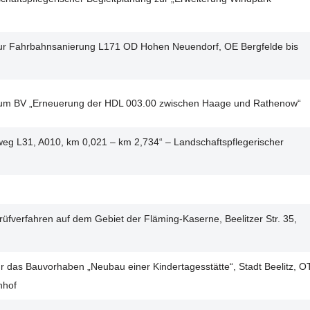
 zur Fahrbahnsanierung L171 OD Hohen Neuendorf, OE Bergfelde bis
g zum BV „Erneuerung der HDL 003.00 zwischen Haage und Rathenow“
eg L31, A010, km 0,021 – km 2,734“ – Landschaftspflegerischer
rüfverfahren auf dem Gebiet der Fläming-Kaserne, Beelitzer Str. 35,
ür das Bauvorhaben „Neubau einer Kindertagesstätte“, Stadt Beelitz, O
nhof