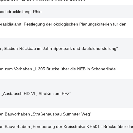
shochdruckleitung Rhin
idialamt, Festlegung der ökologischen Planungskriterien für den
n „Stadion-Rückbau im Jahn-Sportpark und Baufeldherstellung“
lan zum Vorhaben „L 305 Brücke über die NEB in Schönerlinde“
um „Austausch HD-VL, Straße zum FEZ“
tplan Bauvorhaben „Straßenausbau Summter Weg“
plan Bauvorhaben „Erneuerung der Kreisstraße K 6501 –Brücke über da