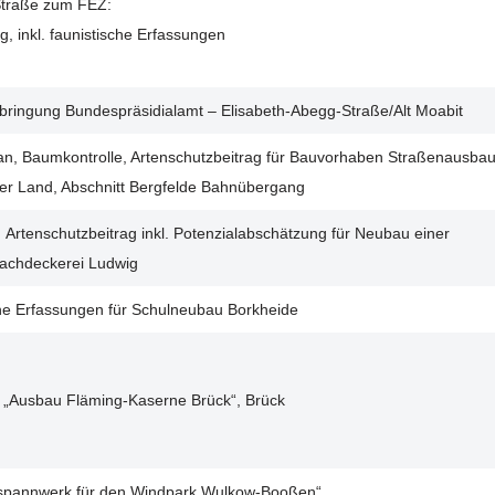
traße zum FEZ:
g, inkl. faunistische Erfassungen
bringung Bundespräsidialamt – Elisabeth-Abegg-Straße/Alt Moabit
lan, Baumkontrolle, Artenschutzbeitrag für Bauvorhaben Straßenausba
 Land, Abschnitt Bergfelde Bahnübergang
 Artenschutzbeitrag inkl. Potenzialabschätzung für Neubau einer
Dachdeckerei Ludwig
che Erfassungen für Schulneubau Borkheide
BV „Ausbau Fläming-Kaserne Brück“, Brück
Umspannwerk für den Windpark Wulkow-Booßen“